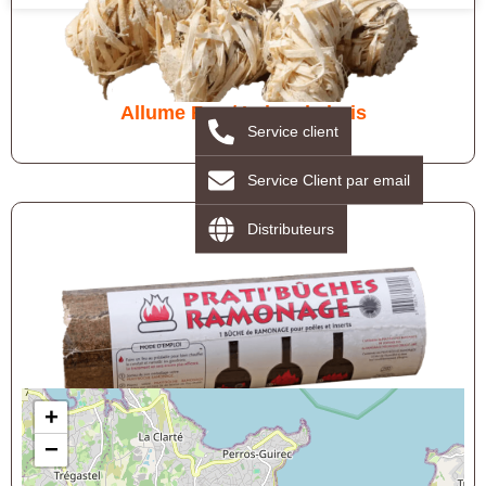
Allume Feu / Laine de bois
Service client
Service Client par email
Distributeurs
+
Bûche de ramonage
−