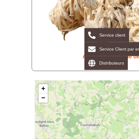
Service client
Service Client par e
Allume Feu / Laine d
Distributeurs
+
−