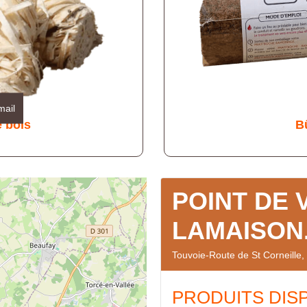
mail
e bois
B
POINT DE 
LAMAISON
Touvoie-Route de St Corneil
PRODUITS DIS