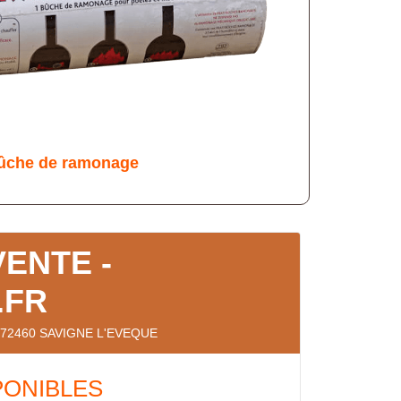
ûche de ramonage
VENTE -
.FR
le, 72460 SAVIGNE L'EVEQUE
PONIBLES