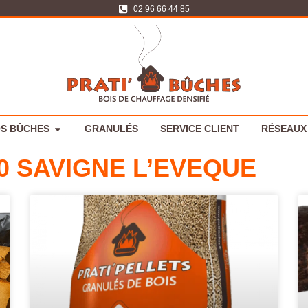
02 96 66 44 85
S BÛCHES
GRANULÉS
SERVICE CLIENT
RÉSEAUX 
0 SAVIGNE L’EVEQUE