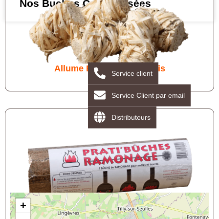
Nos Buches Compressées
Allume Feu / Laine de bois
Service client
Service Client par email
Distributeurs
+
Bûche de ramonage